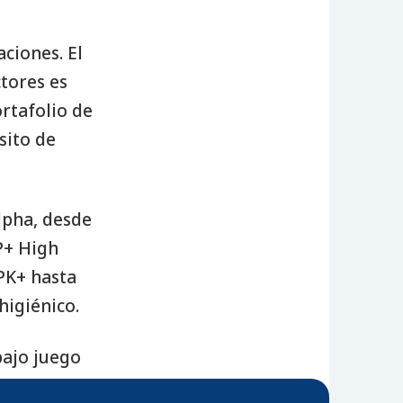
aciones. El
tores es
ortafolio de
sito de
lpha, desde
P+ High
PK+ hasta
higiénico.
bajo juego
oductos.