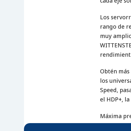
cada eje so
Los servorr
rango de re
muy amplio.
WITTENSTEI
rendimient
Obtén más 
los univers
Speed, pasa
el HDP+, la
Máxima pre
torsional, 