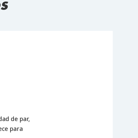
s
Reductores ortogonales
dad de par,
ece para