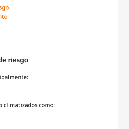
esgo
nto
 de riesgo
cipalmente:
o climatizados como: