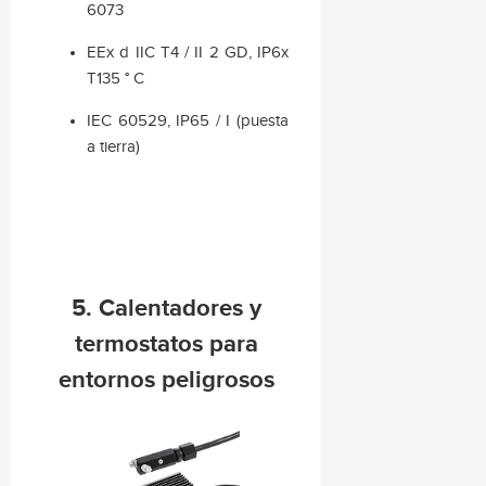
6073
EEx d IIC T4 / II 2 GD, IP6x
T135 ° C
IEC 60529, IP65 / I (puesta
a tierra)
5. Calentadores y
termostatos para
entornos peligrosos