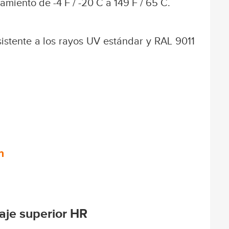
miento de -4 F / -20 C a 149 F / 65 C.
istente a los rayos UV estándar y RAL 9011
n
taje superior HR