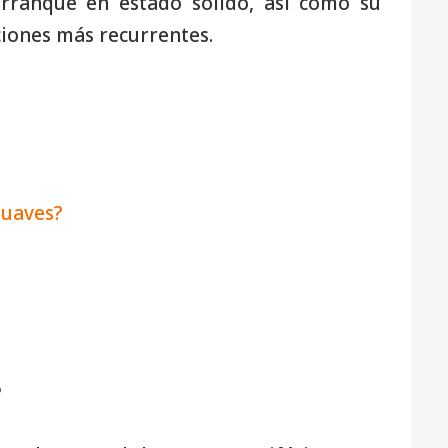
arranque en estado sólido, así como su
ciones más recurrentes.
suaves?
s
?